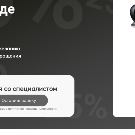
аде
 желанию
бращения
я со специалистом
Оставить заявку
есь c
политикой конфиденциальности